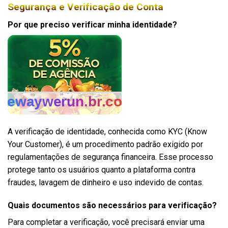
Segurança e Verificação de Conta
Por que preciso verificar minha identidade?
A verificação de identidade, conhecida como KYC (Know
Your Customer), é um procedimento padrão exigido por
regulamentações de segurança financeira. Esse processo
protege tanto os usuários quanto a plataforma contra
fraudes, lavagem de dinheiro e uso indevido de contas.
Quais documentos são necessários para verificação?
Para completar a verificação, você precisará enviar uma