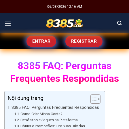
Skip
06/08/2026 12:16 AM
to
content
ENTRAR
REGISTRAR
8385 FAQ: Perguntas
Frequentes Respondidas
Nội dung trang
8385 FAQ: Perguntas Frequentes Respondidas
Como Criar Minha Conta?
Depósitos e Saques na Plataforma
Bônus e Promoções: Tire Suas Dúvidas