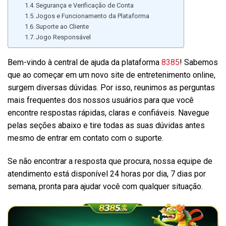
Segurança e Verificação de Conta
Jogos e Funcionamento da Plataforma
Suporte ao Cliente
Jogo Responsável
Bem-vindo à central de ajuda da plataforma
8385
! Sabemos
que ao começar em um novo site de entretenimento online,
surgem diversas dúvidas. Por isso, reunimos as perguntas
mais frequentes dos nossos usuários para que você
encontre respostas rápidas, claras e confiáveis. Navegue
pelas seções abaixo e tire todas as suas dúvidas antes
mesmo de entrar em contato com o suporte.
Se não encontrar a resposta que procura, nossa equipe de
atendimento está disponível 24 horas por dia, 7 dias por
semana, pronta para ajudar você com qualquer situação.