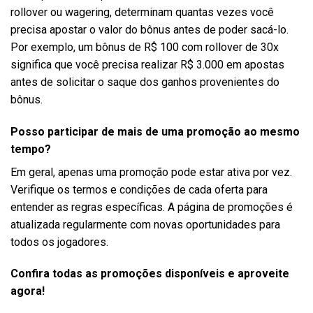
rollover ou wagering, determinam quantas vezes você
precisa apostar o valor do bônus antes de poder sacá-lo.
Por exemplo, um bônus de R$ 100 com rollover de 30x
significa que você precisa realizar R$ 3.000 em apostas
antes de solicitar o saque dos ganhos provenientes do
bônus.
Posso participar de mais de uma promoção ao mesmo
tempo?
Em geral, apenas uma promoção pode estar ativa por vez.
Verifique os termos e condições de cada oferta para
entender as regras específicas. A página de promoções é
atualizada regularmente com novas oportunidades para
todos os jogadores.
Confira todas as promoções disponíveis e aproveite
agora!