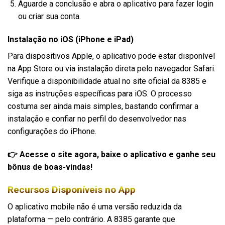
Aguarde a conclusão e abra o aplicativo para fazer login
ou criar sua conta.
Instalação no iOS (iPhone e iPad)
Para dispositivos Apple, o aplicativo pode estar disponível
na App Store ou via instalação direta pelo navegador Safari.
Verifique a disponibilidade atual no site oficial da 8385 e
siga as instruções específicas para iOS. O processo
costuma ser ainda mais simples, bastando confirmar a
instalação e confiar no perfil do desenvolvedor nas
configurações do iPhone.
👉 Acesse o site agora, baixe o aplicativo e ganhe seu
bônus de boas-vindas!
Recursos Disponíveis no App
O aplicativo mobile não é uma versão reduzida da
plataforma — pelo contrário. A 8385 garante que