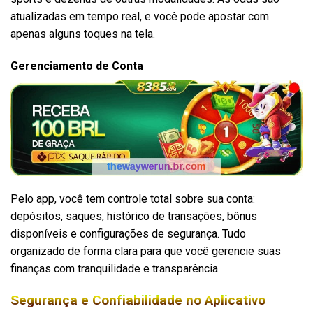
atualizadas em tempo real, e você pode apostar com
apenas alguns toques na tela.
Gerenciamento de Conta
Pelo app, você tem controle total sobre sua conta:
depósitos, saques, histórico de transações, bônus
disponíveis e configurações de segurança. Tudo
organizado de forma clara para que você gerencie suas
finanças com tranquilidade e transparência.
Segurança e Confiabilidade no Aplicativo