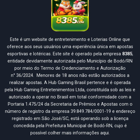
Este é um website de entretenimento e Loterias Online que
oferece aos seus usuários uma experiência única em apostas
esportivas e lotéricas. Este site é operado pela empresa
8385
,
entidade devidamente autorizada pelo Município de Bodó/RN
por meio do Termo de Credenciamento e Autorização
n° 36/2024. Menores de 18 anos não estão autorizados a
realizar apostas. A Hub Gaming Brasil pertence e é operada
pela Hub Gaming Entretenimentos Ltda, constituída sob as leis e
autorizado a operar no Brasil em total conformidade com a
Portaria 1.475/24 da Secretaria de Prêmios e Apostas com o
número de registro da empresa 39.849.784/0001-19 e endereço
registrado em São José/SC, está operando sob a licença
concedida pela Prefeitura Municipal de Bodó-RN, cujo é
possível colher mais informações aqui.