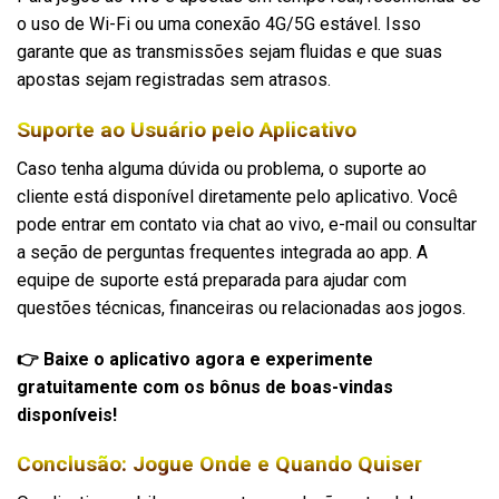
o uso de Wi-Fi ou uma conexão 4G/5G estável. Isso
garante que as transmissões sejam fluidas e que suas
apostas sejam registradas sem atrasos.
Suporte ao Usuário pelo Aplicativo
Caso tenha alguma dúvida ou problema, o suporte ao
cliente está disponível diretamente pelo aplicativo. Você
pode entrar em contato via chat ao vivo, e-mail ou consultar
a seção de perguntas frequentes integrada ao app. A
equipe de suporte está preparada para ajudar com
questões técnicas, financeiras ou relacionadas aos jogos.
👉 Baixe o aplicativo agora e experimente
gratuitamente com os bônus de boas-vindas
disponíveis!
Conclusão: Jogue Onde e Quando Quiser