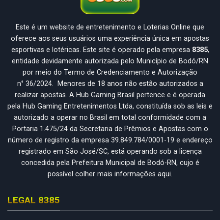
Este é um website de entretenimento e Loterias Online que
oferece aos seus usuários uma experiência única em apostas
esportivas e lotéricas. Este site é operado pela empresa
8385
,
entidade devidamente autorizada pelo Município de Bodó/RN
por meio do Termo de Credenciamento e Autorização
n° 36/2024. Menores de 18 anos não estão autorizados a
realizar apostas. A Hub Gaming Brasil pertence e é operada
pela Hub Gaming Entretenimentos Ltda, constituída sob as leis e
autorizado a operar no Brasil em total conformidade com a
Portaria 1.475/24 da Secretaria de Prêmios e Apostas com o
número de registro da empresa 39.849.784/0001-19 e endereço
registrado em São José/SC, está operando sob a licença
concedida pela Prefeitura Municipal de Bodó-RN, cujo é
possível colher mais informações aqui.
LEGAL 8385