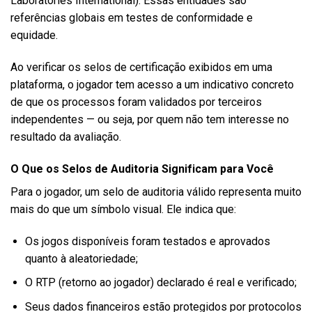
Laboratories International). Essas entidades são
referências globais em testes de conformidade e
equidade.
Ao verificar os selos de certificação exibidos em uma
plataforma, o jogador tem acesso a um indicativo concreto
de que os processos foram validados por terceiros
independentes — ou seja, por quem não tem interesse no
resultado da avaliação.
O Que os Selos de Auditoria Significam para Você
Para o jogador, um selo de auditoria válido representa muito
mais do que um símbolo visual. Ele indica que:
Os jogos disponíveis foram testados e aprovados
quanto à aleatoriedade;
O RTP (retorno ao jogador) declarado é real e verificado;
Seus dados financeiros estão protegidos por protocolos