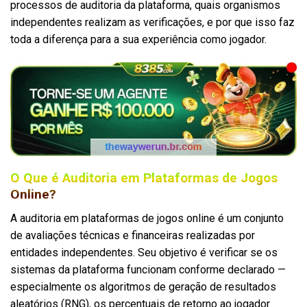
processos de auditoria da plataforma, quais organismos
independentes realizam as verificações, e por que isso faz
toda a diferença para a sua experiência como jogador.
O Que é Auditoria em Plataformas de Jogos
Online?
A auditoria em plataformas de jogos online é um conjunto
de avaliações técnicas e financeiras realizadas por
entidades independentes. Seu objetivo é verificar se os
sistemas da plataforma funcionam conforme declarado —
especialmente os algoritmos de geração de resultados
aleatórios (RNG), os percentuais de retorno ao jogador