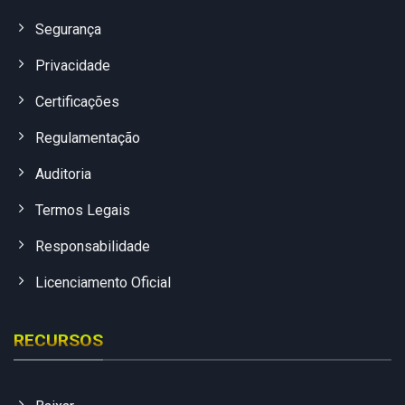
Segurança
Privacidade
Certificações
Regulamentação
Auditoria
Termos Legais
Responsabilidade
Licenciamento Oficial
RECURSOS