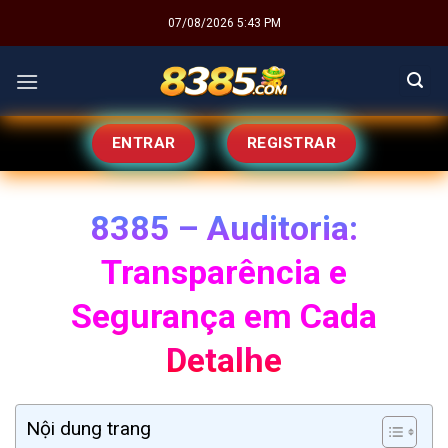
Skip
07/08/2026 5:43 PM
to
content
ENTRAR
REGISTRAR
8385 – Auditoria:
Transparência e
Segurança em Cada
Detalhe
Nội dung trang