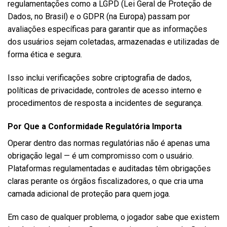
regulamentações como a LGPD (Lei Geral de Proteção de
Dados, no Brasil) e o GDPR (na Europa) passam por
avaliações específicas para garantir que as informações
dos usuários sejam coletadas, armazenadas e utilizadas de
forma ética e segura.
Isso inclui verificações sobre criptografia de dados,
políticas de privacidade, controles de acesso interno e
procedimentos de resposta a incidentes de segurança.
Por Que a Conformidade Regulatória Importa
Operar dentro das normas regulatórias não é apenas uma
obrigação legal — é um compromisso com o usuário.
Plataformas regulamentadas e auditadas têm obrigações
claras perante os órgãos fiscalizadores, o que cria uma
camada adicional de proteção para quem joga.
Em caso de qualquer problema, o jogador sabe que existem