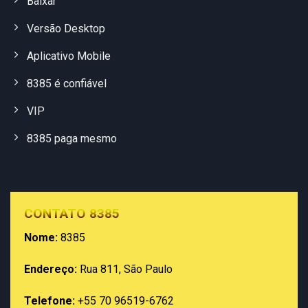
Baixar
Versão Desktop
Aplicativo Mobile
8385 é confiável
VIP
8385 paga mesmo
CONTATO 8385
Nome:
8385
Endereço:
Rua 811, São Paulo
Telefone:
+55 70 96519-6762