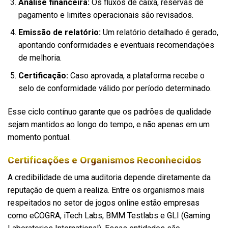
Análise financeira:
Os fluxos de caixa, reservas de
pagamento e limites operacionais são revisados.
Emissão de relatório:
Um relatório detalhado é gerado,
apontando conformidades e eventuais recomendações
de melhoria.
Certificação:
Caso aprovada, a plataforma recebe o
selo de conformidade válido por período determinado.
Esse ciclo contínuo garante que os padrões de qualidade
sejam mantidos ao longo do tempo, e não apenas em um
momento pontual.
Certificações e Organismos Reconhecidos
A credibilidade de uma auditoria depende diretamente da
reputação de quem a realiza. Entre os organismos mais
respeitados no setor de jogos online estão empresas
como eCOGRA, iTech Labs, BMM Testlabs e GLI (Gaming