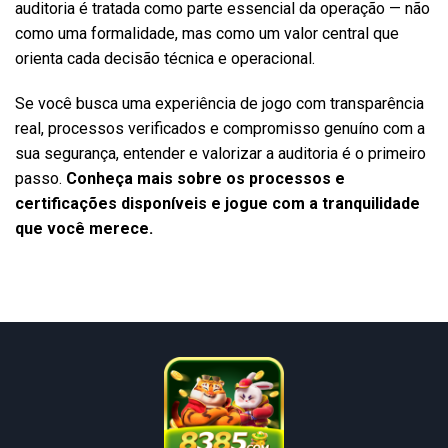
auditoria é tratada como parte essencial da operação — não
como uma formalidade, mas como um valor central que
orienta cada decisão técnica e operacional.
Se você busca uma experiência de jogo com transparência
real, processos verificados e compromisso genuíno com a
sua segurança, entender e valorizar a auditoria é o primeiro
passo.
Conheça mais sobre os processos e
certificações disponíveis e jogue com a tranquilidade
que você merece.