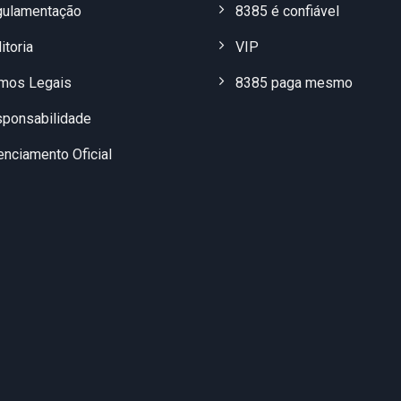
gulamentação
8385 é confiável
itoria
VIP
mos Legais
8385 paga mesmo
ponsabilidade
enciamento Oficial