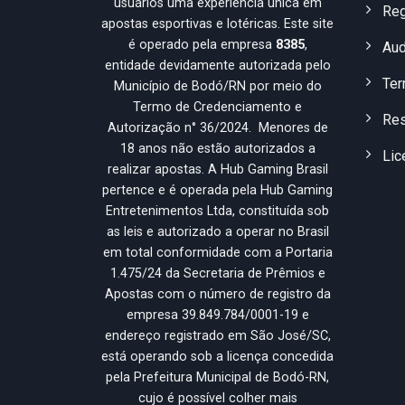
usuários uma experiência única em
Re
apostas esportivas e lotéricas. Este site
é operado pela empresa
8385
,
Aud
entidade devidamente autorizada pelo
Ter
Município de Bodó/RN por meio do
Termo de Credenciamento e
Res
Autorização n° 36/2024. Menores de
18 anos não estão autorizados a
Lic
realizar apostas. A Hub Gaming Brasil
pertence e é operada pela Hub Gaming
Entretenimentos Ltda, constituída sob
as leis e autorizado a operar no Brasil
em total conformidade com a Portaria
1.475/24 da Secretaria de Prêmios e
Apostas com o número de registro da
empresa 39.849.784/0001-19 e
endereço registrado em São José/SC,
está operando sob a licença concedida
pela Prefeitura Municipal de Bodó-RN,
cujo é possível colher mais