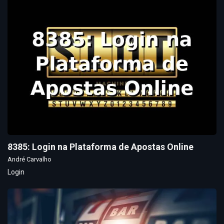
8385:
Login
na
Plataforma
de
Apostas
Online
8385: Login na Plataforma de Apostas Online
André Carvalho
Login
🎰
8385
Plataforma: