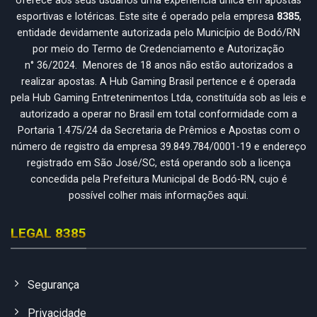
oferece aos seus usuários uma experiência única em apostas
esportivas e lotéricas. Este site é operado pela empresa
8385
,
entidade devidamente autorizada pelo Município de Bodó/RN
por meio do Termo de Credenciamento e Autorização
n° 36/2024. Menores de 18 anos não estão autorizados a
realizar apostas. A Hub Gaming Brasil pertence e é operada
pela Hub Gaming Entretenimentos Ltda, constituída sob as leis e
autorizado a operar no Brasil em total conformidade com a
Portaria 1.475/24 da Secretaria de Prêmios e Apostas com o
número de registro da empresa 39.849.784/0001-19 e endereço
registrado em São José/SC, está operando sob a licença
concedida pela Prefeitura Municipal de Bodó-RN, cujo é
possível colher mais informações aqui.
LEGAL 8385
Segurança
🎁 Bônus e Promoções Generosas
Comece com até R$ 5.000 de
bônus de boas-
Privacidade