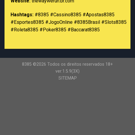
Website:
thewaywerun.br.com
Hashtags:
#8385 #Cassino8385 #Apostas8385
#Esportes8385 #JogoOnline #8385Brasil #Slots8385
#Roleta8385 #Poker8385 #Baccarat8385
8385 ©2026 Todos os direitos reservados 18+
Cadastro em 2 minutos:
Crie sua conta na
ver:1.5.9(3X)
plataforma 8385
com e-mail ou celular, confirme o
SITEMAP
código SMS e insira o cupom 8385BET para ativar o
bônus. Processo simples, sem burocracia.
Escolha seu jogo favorito:
Explore slots,
cassinos ao vivo, crash games e instantâneos. Use
os filtros para encontrar RTP alto, jackpots e
promoções ativas. Salve favoritos para acesso
rápido.