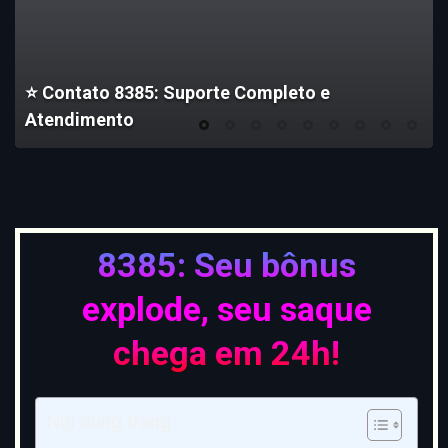
⭐ Contato 8385: Suporte Completo e
Atendimento
8385: Seu bônus
explode, seu saque
chega em 24h!
Nội dung trang