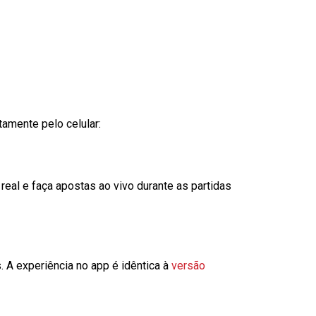
tamente pelo celular:
al e faça apostas ao vivo durante as partidas
. A experiência no app é idêntica à
versão