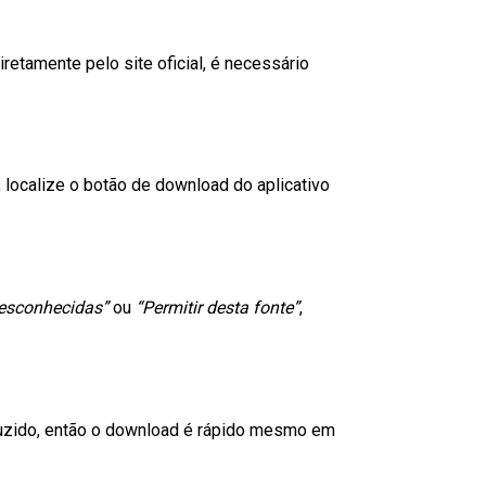
retamente pelo site oficial, é necessário
, localize o botão de download do aplicativo
desconhecidas”
ou
“Permitir desta fonte”
,
duzido, então o download é rápido mesmo em