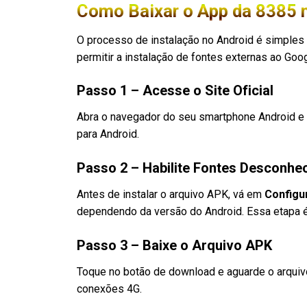
Como Baixar o App da 8385 
O processo de instalação no Android é simples e
permitir a instalação de fontes externas ao Goo
Passo 1 – Acesse o Site Oficial
Abra o navegador do seu smartphone Android e ac
para Android.
Passo 2 – Habilite Fontes Desconhe
Antes de instalar o arquivo APK, vá em
Configu
dependendo da versão do Android. Essa etapa 
Passo 3 – Baixe o Arquivo APK
Toque no botão de download e aguarde o arquiv
conexões 4G.