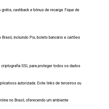
grátis, cashback e bônus de recarga. Fique de
Brasil, incluindo Pix, boleto bancário e cartões
za criptografia SSL para proteger todos os dados
licativos autorizada. Evite links de terceiros ou
nline no Brasil, oferecendo um ambiente