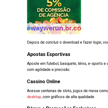
Depois de concluir o download e fazer login, vo
Apostas Esportivas
Aposte em futebol, basquete, tênis, e-sports 
com agilidade e precisão.
Cassino Online
Acesse centenas de slots, jogos de mesa como ro
desktop
, com gráficos de alta qualidade.