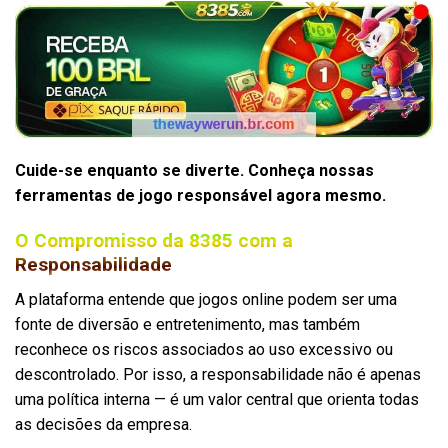
Cuide-se enquanto se diverte. Conheça nossas
ferramentas de jogo responsável agora mesmo.
O Compromisso da 8385 com a
Responsabilidade
A plataforma entende que jogos online podem ser uma
fonte de diversão e entretenimento, mas também
reconhece os riscos associados ao uso excessivo ou
descontrolado. Por isso, a responsabilidade não é apenas
uma política interna — é um valor central que orienta todas
as decisões da empresa.