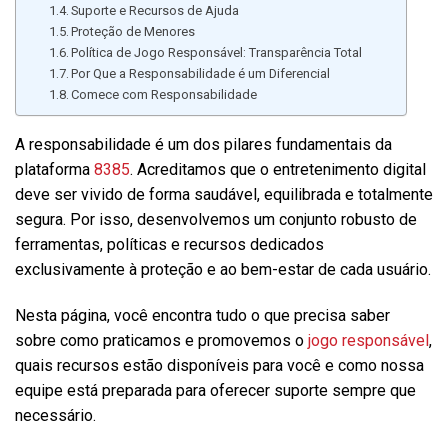
Suporte e Recursos de Ajuda
Proteção de Menores
Política de Jogo Responsável: Transparência Total
Por Que a Responsabilidade é um Diferencial
Comece com Responsabilidade
A responsabilidade é um dos pilares fundamentais da
plataforma
8385
. Acreditamos que o entretenimento digital
deve ser vivido de forma saudável, equilibrada e totalmente
segura. Por isso, desenvolvemos um conjunto robusto de
ferramentas, políticas e recursos dedicados
exclusivamente à proteção e ao bem-estar de cada usuário.
Nesta página, você encontra tudo o que precisa saber
sobre como praticamos e promovemos o
jogo responsável
,
quais recursos estão disponíveis para você e como nossa
equipe está preparada para oferecer suporte sempre que
necessário.