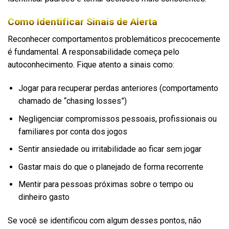
Como Identificar Sinais de Alerta
Reconhecer comportamentos problemáticos precocemente
é fundamental. A responsabilidade começa pelo
autoconhecimento. Fique atento a sinais como:
Jogar para recuperar perdas anteriores (comportamento
chamado de “chasing losses”)
Negligenciar compromissos pessoais, profissionais ou
familiares por conta dos jogos
Sentir ansiedade ou irritabilidade ao ficar sem jogar
Gastar mais do que o planejado de forma recorrente
Mentir para pessoas próximas sobre o tempo ou
dinheiro gasto
Se você se identificou com algum desses pontos, não