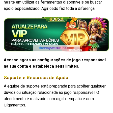
hesite em utilizar as ferramentas disponíveis ou buscar
apoio especializado. Agir cedo faz toda a diferença.
Acesse agora as configurações de jogo responsável
na sua conta e estabeleça seus limites.
Suporte e Recursos de Ajuda
A equipe de suporte está preparada para acolher qualquer
dúvida ou situação relacionada ao jogo responsável. O
atendimento é realizado com sigilo, empatia e sem
julgamentos.