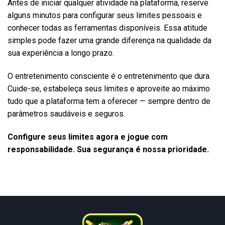
Antes de iniciar qualquer atividade na plataforma, reserve
alguns minutos para configurar seus limites pessoais e
conhecer todas as ferramentas disponíveis. Essa atitude
simples pode fazer uma grande diferença na qualidade da
sua experiência a longo prazo.
O entretenimento consciente é o entretenimento que dura.
Cuide-se, estabeleça seus limites e aproveite ao máximo
tudo que a plataforma tem a oferecer — sempre dentro de
parâmetros saudáveis e seguros.
Configure seus limites agora e jogue com
responsabilidade. Sua segurança é nossa prioridade.