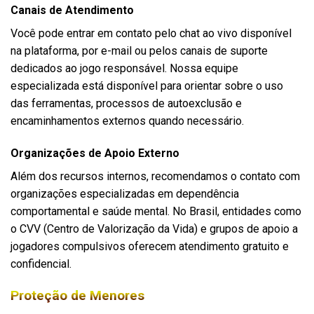
Canais de Atendimento
Você pode entrar em contato pelo chat ao vivo disponível
na plataforma, por e-mail ou pelos canais de suporte
dedicados ao jogo responsável. Nossa equipe
especializada está disponível para orientar sobre o uso
das ferramentas, processos de autoexclusão e
encaminhamentos externos quando necessário.
Organizações de Apoio Externo
Além dos recursos internos, recomendamos o contato com
organizações especializadas em dependência
comportamental e saúde mental. No Brasil, entidades como
o CVV (Centro de Valorização da Vida) e grupos de apoio a
jogadores compulsivos oferecem atendimento gratuito e
confidencial.
Proteção de Menores