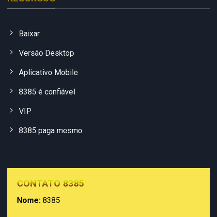
Baixar
Versão Desktop
Aplicativo Mobile
8385 é confiável
VIP
8385 paga mesmo
CONTATO 8385
Nome:
8385