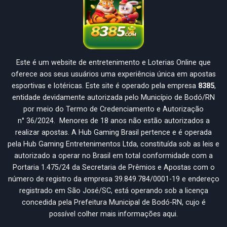
Este é um website de entretenimento e Loterias Online que
oferece aos seus usuários uma experiência única em apostas
esportivas e lotéricas. Este site é operado pela empresa
8385
,
entidade devidamente autorizada pelo Município de Bodó/RN
por meio do Termo de Credenciamento e Autorização
n° 36/2024. Menores de 18 anos não estão autorizados a
realizar apostas. A Hub Gaming Brasil pertence e é operada
pela Hub Gaming Entretenimentos Ltda, constituída sob as leis e
autorizado a operar no Brasil em total conformidade com a
Portaria 1.475/24 da Secretaria de Prêmios e Apostas com o
número de registro da empresa 39.849.784/0001-19 e endereço
registrado em São José/SC, está operando sob a licença
concedida pela Prefeitura Municipal de Bodó-RN, cujo é
possível colher mais informações aqui.