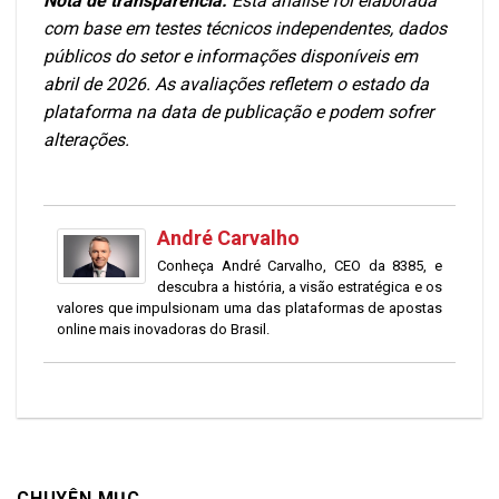
Nota de transparência:
Esta análise foi elaborada
com base em testes técnicos independentes, dados
públicos do setor e informações disponíveis em
abril de 2026. As avaliações refletem o estado da
plataforma na data de publicação e podem sofrer
alterações.
André Carvalho
Conheça André Carvalho, CEO da 8385, e
descubra a história, a visão estratégica e os
valores que impulsionam uma das plataformas de apostas
online mais inovadoras do Brasil.
CHUYÊN MỤC