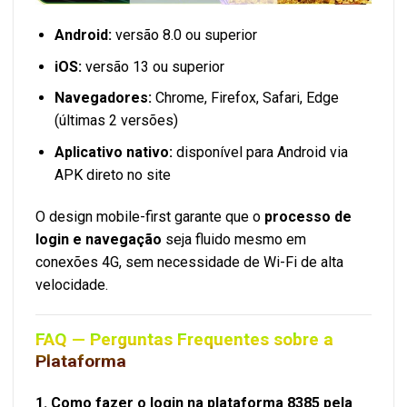
Android:
versão 8.0 ou superior
iOS:
versão 13 ou superior
Navegadores:
Chrome, Firefox, Safari, Edge
(últimas 2 versões)
Aplicativo nativo:
disponível para Android via
APK direto no site
O design mobile-first garante que o
processo de
login e navegação
seja fluido mesmo em
conexões 4G, sem necessidade de Wi-Fi de alta
velocidade.
FAQ — Perguntas Frequentes sobre a
Plataforma
1. Como fazer o login na plataforma 8385 pela