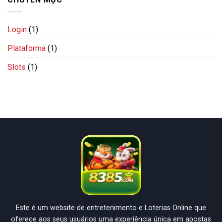
Login
(1)
Plataforma
(1)
Slots
(1)
Este é um website de entretenimento e Loterias Online que
oferece aos seus usuários uma experiência única em apostas