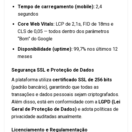
Tempo de carregamento (mobile):
2,4
segundos
Core Web Vitals:
LCP de 2,1s, FID de 18ms e
CLS de 0,05 — todos dentro dos parâmetros
“Bom” do Google
Disponibilidade (uptime):
99,7% nos últimos 12
meses
Segurança SSL e Proteção de Dados
A plataforma utiliza
certificado SSL de 256 bits
(padrão bancário), garantindo que todas as
transações e dados pessoais sejam criptografados.
Além disso, está em conformidade com a
LGPD (Lei
Geral de Proteção de Dados)
e adota políticas de
privacidade auditadas anualmente.
Licenciamento e Regulamentação