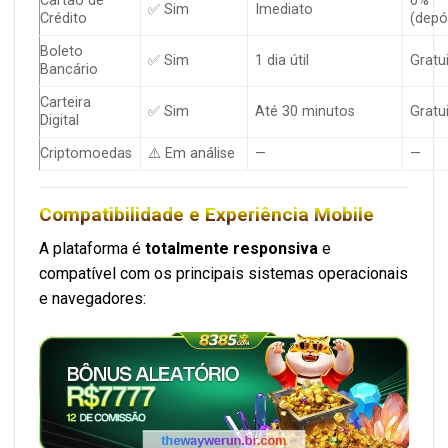
Cartão de
0%
✅ Sim
Imediato
Crédito
(depó
Boleto
✅ Sim
1 dia útil
Gratu
Bancário
Carteira
✅ Sim
Até 30 minutos
Gratu
Digital
Criptomoedas
⚠️ Em análise
—
—
Compatibilidade e Experiência Mobile
A plataforma é
totalmente responsiva
e
compatível com os principais sistemas operacionais
e navegadores: