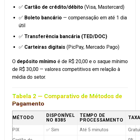
✅
Cartão de crédito/débito
(Visa, Mastercard)
✅
Boleto bancário
— compensação em até 1 dia
útil
✅
Transferência bancária (TED/DOC)
✅
Carteiras digitais
(PicPay, Mercado Pago)
O
depósito mínimo
é de R$ 20,00 e o saque mínimo
de R$ 30,00 — valores competitivos em relação à
média do setor.
Tabela 2 — Comparativo de Métodos de
Pagamento
DISPONÍVEL
TEMPO DE
MÉTODO
TAX
NO 8385
PROCESSAMENTO
PIX
✅ Sim
Até 5 minutos
Gratu