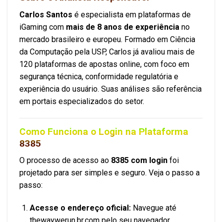
Carlos Santos
é especialista em plataformas de
iGaming com
mais de 8 anos de experiência
no
mercado brasileiro e europeu. Formado em Ciência
da Computação pela USP, Carlos já avaliou mais de
120 plataformas de apostas online, com foco em
segurança técnica, conformidade regulatória e
experiência do usuário. Suas análises são referência
em portais especializados do setor.
Como Funciona o Login na Plataforma
8385
O processo de acesso ao
8385 com login
foi
projetado para ser simples e seguro. Veja o passo a
passo:
Acesse o endereço oficial:
Navegue até
thewaywerun.br.com pelo seu navegador