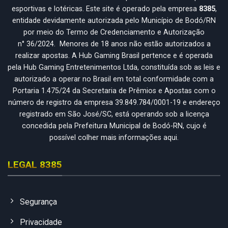
esportivas e lotéricas. Este site é operado pela empresa
8385
,
entidade devidamente autorizada pelo Município de Bodó/RN
por meio do Termo de Credenciamento e Autorização
n° 36/2024. Menores de 18 anos não estão autorizados a
realizar apostas. A Hub Gaming Brasil pertence e é operada
pela Hub Gaming Entretenimentos Ltda, constituída sob as leis e
autorizado a operar no Brasil em total conformidade com a
Portaria 1.475/24 da Secretaria de Prêmios e Apostas com o
número de registro da empresa 39.849.784/0001-19 e endereço
registrado em São José/SC, está operando sob a licença
concedida pela Prefeitura Municipal de Bodó-RN, cujo é
possível colher mais informações aqui.
LEGAL 8385
Segurança
Privacidade